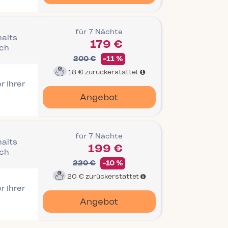
für 7 Nächte
halts
179 €
ich
200 €
-11 %
18 €
zurückerstattet
r Ihrer
Angebot
für 7 Nächte
halts
199 €
ich
220 €
-10 %
20 €
zurückerstattet
r Ihrer
Angebot