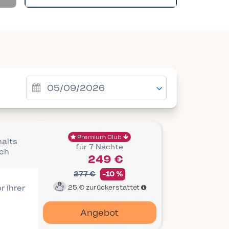
Premium Club
halts
für 7 Nächte
ich
249 €
277 €
-10 %
r Ihrer
25 €
zurückerstattet
Angebot