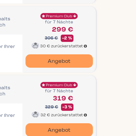
Premium Club
halts
für 7 Nächte
ich
299 €
306 €
-2 %
r Ihrer
30 €
zurückerstattet
Angebot
Premium Club
halts
für 7 Nächte
ich
319 €
329 €
-3 %
r Ihrer
32 €
zurückerstattet
Angebot