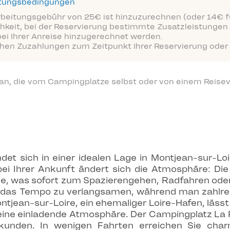
ttungsbedingungen
arbeitungsgebühr von 25€ ist hinzuzurechnen (oder 14€ fü
hkeit, bei der Reservierung bestimmte Zusatzleistungen 
bei Ihrer Anreise hinzugerechnet werden.
ichen Zuzahlungen zum Zeitpunkt Ihrer Reservierung oder 
 an, die vom Campingplatze selbst oder von einem Reisev
t sich in einer idealen Lage in Montjean-sur-Lo
ei Ihrer Ankunft ändert sich die Atmosphäre: Di
 Nähe, was sofort zum Spazierengehen, Radfahren od
m das Tempo zu verlangsamen, während man zahlre
jean-sur-Loire, ein ehemaliger Loire-Hafen, lässt s
eine einladende Atmosphäre. Der Campingplatz La
unden. In wenigen Fahrten erreichen Sie char