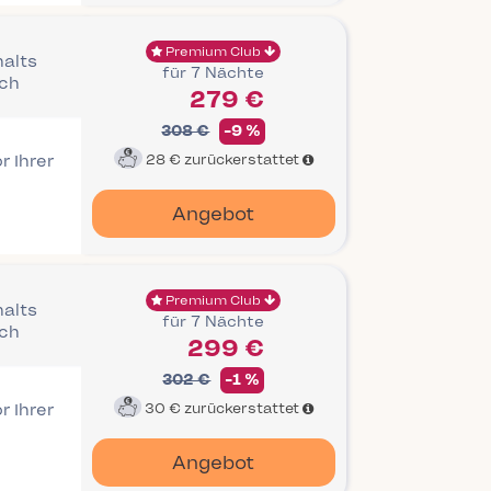
Premium Club
halts
für 7 Nächte
ich
279 €
308 €
-9 %
r Ihrer
28 €
zurückerstattet
Angebot
Premium Club
halts
für 7 Nächte
ich
299 €
302 €
-1 %
r Ihrer
30 €
zurückerstattet
Angebot