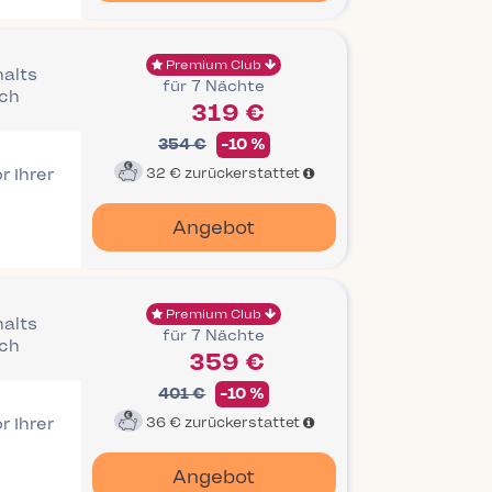
Premium Club
halts
für 7 Nächte
ich
319 €
354 €
-10 %
r Ihrer
32 €
zurückerstattet
Angebot
Premium Club
halts
für 7 Nächte
ich
359 €
401 €
-10 %
r Ihrer
36 €
zurückerstattet
Angebot