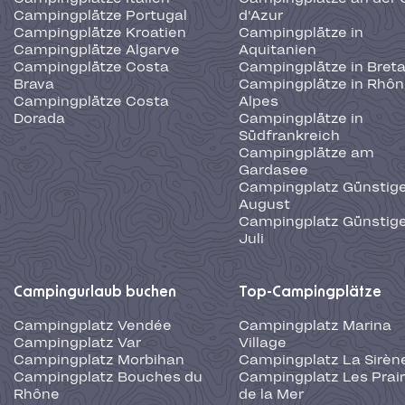
Campingplätze Portugal
d'Azur
Campingplätze Kroatien
Campingplätze in
Campingplätze Algarve
Aquitanien
Campingplätze Costa
Campingplätze in Bret
Brava
Campingplätze in Rhôn
Campingplätze Costa
Alpes
Dorada
Campingplätze in
Südfrankreich
Campingplätze am
Gardasee
Campingplatz Günstige
August
Campingplatz Günstige
Juli
Campingurlaub buchen
Top-Campingplätze
Campingplatz Vendée
Campingplatz Marina
Campingplatz Var
Village
Campingplatz Morbihan
Campingplatz La Sirèn
Campingplatz Bouches du
Campingplatz Les Prair
Rhône
de la Mer