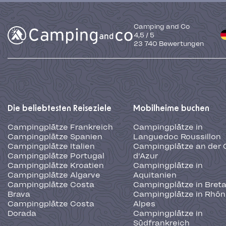
Camping and Co
4,5
/
5
23 740
Bewertungen
Die beliebtesten Reiseziele
Mobilheime buchen
Campingplätze Frankreich
Campingplätze in
Campingplätze Spanien
Languedoc Roussillon
Campingplätze Italien
Campingplätze an der 
Campingplätze Portugal
d'Azur
Campingplätze Kroatien
Campingplätze in
Campingplätze Algarve
Aquitanien
Campingplätze Costa
Campingplätze in Bret
Brava
Campingplätze in Rhôn
Campingplätze Costa
Alpes
Dorada
Campingplätze in
Südfrankreich