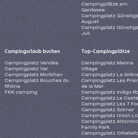
Campingplätze am
Gardasee
Campingplatz Günstige
August
Campingplatz Günstige
Juli
Campingurlaub buchen
Top-Campingplätze
Campingplatz Vendée
Campingplatz Marina
Campingplatz Var
Village
Campingplatz Morbihan
Campingplatz La Sirèn
Campingplatz Bouches du
Campingplatz Les Prair
Rhône
de la Mer
FKK camping
Campingplatz Indigo R
Campingplatz Le Caste
Campingplatz Les 7 Fo
Campingplatz Solmar
Campingplatz Union Li
Campingplatz Altominc
Family Park
Campingplatz Orbetell