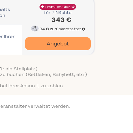
Premium Club
halts
für 7 Nächte
ich
343 €
34 €
zurückerstattet
r Ihrer
Angebot
r ein Stellplatz)
zu buchen (Bettlaken, Babybett, etc.).
bei Ihrer Ankunft zu zahlen
eranstalter verwaltet werden.