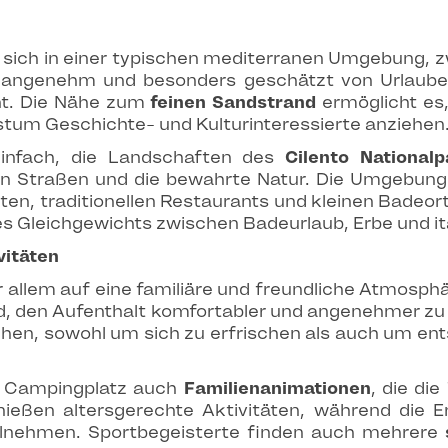
sich in einer typischen mediterranen Umgebung, 
 angenehm und besonders geschätzt von Urlauber
nt. Die Nähe zum
feinen Sandstrand
ermöglicht es,
tum Geschichte- und Kulturinteressierte anziehen
infach, die Landschaften des
Cilento Nationalp
n Straßen und die bewahrte Natur. Die Umgebung 
kten, traditionellen Restaurants und kleinen Badeor
s Gleichgewichts zwischen Badeurlaub, Erbe und ita
vitäten
allem auf eine familiäre und freundliche Atmosphä
nd, den Aufenthalt komfortabler und angenehmer zu
hen, sowohl um sich zu erfrischen als auch um en
r Campingplatz auch
Familienanimationen
, die di
nießen altersgerechte Aktivitäten, während die
eilnehmen. Sportbegeisterte finden auch mehrere