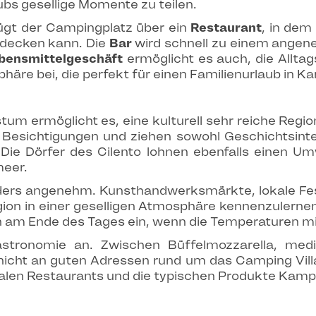
ubs gesellige Momente zu teilen.
fügt der Campingplatz über ein
Restaurant
, in dem
tdecken kann. Die
Bar
wird schnell zu einem angen
bensmittelgeschäft
ermöglicht es auch, die Alltag
häre bei, die perfekt für einen Familienurlaub in K
tum ermöglicht es, eine kulturell sehr reiche Regi
esichtigungen und ziehen sowohl Geschichtsintere
Die Dörfer des Cilento lohnen ebenfalls einen U
meer.
rs angenehm. Kunsthandwerksmärkte, lokale Fest
egion in einer geselligen Atmosphäre kennenzulerne
am Ende des Tages ein, wenn die Temperaturen mi
stronomie an. Zwischen Büffelmozzarella, medi
s nicht an guten Adressen rund um das Camping Vil
lokalen Restaurants und die typischen Produkte Kam