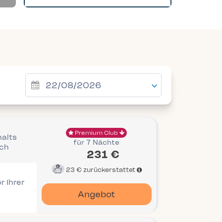
Premium Club
halts
für 7 Nächte
ich
231 €
23 €
zurückerstattet
r Ihrer
Angebot