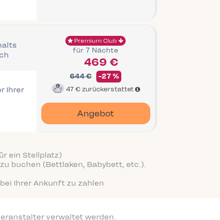
Premium Club
halts
für 7 Nächte
ich
469 €
644 €
-27 %
r Ihrer
47 €
zurückerstattet
Angebot
r ein Stellplatz)
zu buchen (Bettlaken, Babybett, etc.).
bei Ihrer Ankunft zu zahlen
eranstalter verwaltet werden.