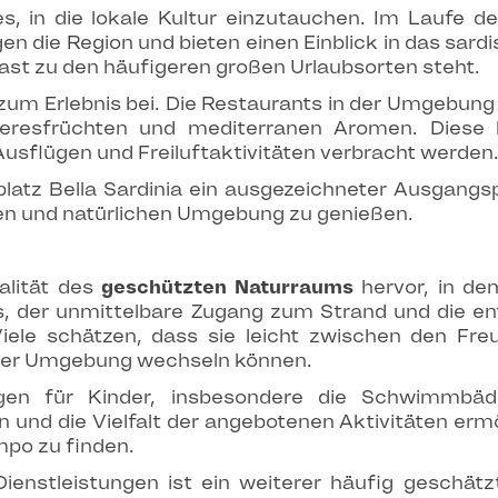
, in die lokale Kultur einzutauchen. Im Laufe de
en die Region und bieten einen Einblick in das sar
ast zu den häufigeren großen Urlaubsorten steht.
zum Erlebnis bei. Die Restaurants in der Umgebung p
Meeresfrüchten und mediterranen Aromen. Diese 
Ausflügen und Freiluftaktivitäten verbracht werden
latz Bella Sardinia ein ausgezeichneter Ausgang
igen und natürlichen Umgebung zu genießen.
alität des
geschützten Naturraums
hervor, in de
es, der unmittelbare Zugang zum Strand und die e
Viele schätzen, dass sie leicht zwischen den Fr
der Umgebung wechseln können.
ungen für Kinder, insbesondere die Schwimmbä
gen und die Vielfalt der angebotenen Aktivitäten e
po zu finden.
 Dienstleistungen ist ein weiterer häufig geschä