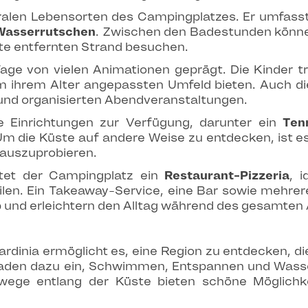
ralen Lebensorten des Campingplatzes. Er umfass
Wasserrutschen
. Zwischen den Badestunden können
te entfernten Strand besuchen.
ge von vielen Animationen geprägt. Die Kinder t
nem ihrem Alter angepassten Umfeld bieten. Auch 
und organisierten Abendveranstaltungen.
e Einrichtungen zur Verfügung, darunter ein
Ten
Um die Küste auf andere Weise zu entdecken, ist e
auszuprobieren.
etet der Campingplatz ein
Restaurant-Pizzeria
, 
eilen. Ein Takeaway-Service, eine Bar sowie meh
 und erleichtern den Alltag während des gesamten 
ardinia ermöglicht es, eine Region zu entdecken, 
e laden dazu ein, Schwimmen, Entspannen und Wasse
ge entlang der Küste bieten schöne Möglichke