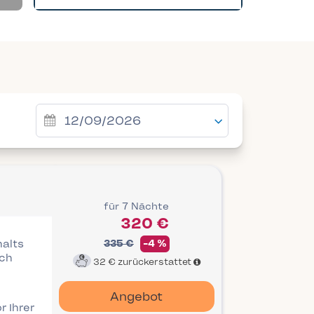
für 7 Nächte
320 €
halts
335 €
-4 %
ich
32 €
zurückerstattet
Angebot
r Ihrer