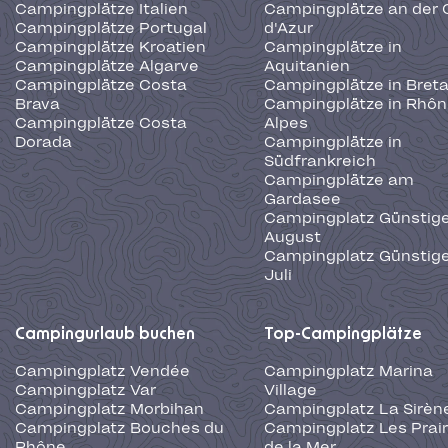
Campingplätze Italien
Campingplätze an der 
Campingplätze Portugal
d'Azur
Campingplätze Kroatien
Campingplätze in
Campingplätze Algarve
Aquitanien
Campingplätze Costa
Campingplätze in Bret
Brava
Campingplätze in Rhôn
Campingplätze Costa
Alpes
Dorada
Campingplätze in
Südfrankreich
Campingplätze am
Gardasee
Campingplatz Günstige
August
Campingplatz Günstige
Juli
Campingurlaub buchen
Top-Campingplätze
Campingplatz Vendée
Campingplatz Marina
Campingplatz Var
Village
Campingplatz Morbihan
Campingplatz La Sirèn
Campingplatz Bouches du
Campingplatz Les Prair
Rhône
de la Mer