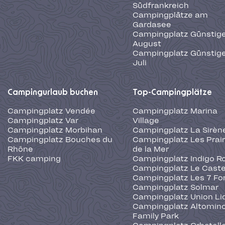
Südfrankreich
Campingplätze am
Gardasee
Campingplatz Günstige
August
Campingplatz Günstige
Juli
Campingurlaub buchen
Top-Campingplätze
Campingplatz Vendée
Campingplatz Marina
Campingplatz Var
Village
Campingplatz Morbihan
Campingplatz La Sirèn
Campingplatz Bouches du
Campingplatz Les Prair
Rhône
de la Mer
FKK camping
Campingplatz Indigo R
Campingplatz Le Caste
Campingplatz Les 7 Fo
Campingplatz Solmar
Campingplatz Union Li
Campingplatz Altominc
Family Park