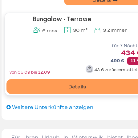
Details
Bungalow - Terrasse
30 m²
3 Zimmer
6 max
für 7 Näch
434 
490 €
-11
43 €
zurückerstatte
von 05.09 bis 12.09
Details
Weitere Unterkünfte anzeigen
Für Ihren Urlaub in Winterswijk bietet Ihn