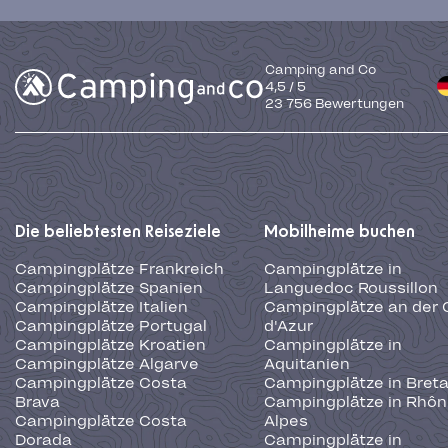
Camping and Co
4,5
/
5
23 756
Bewertungen
Die beliebtesten Reiseziele
Mobilheime buchen
Campingplätze Frankreich
Campingplätze in
Campingplätze Spanien
Languedoc Roussillon
Campingplätze Italien
Campingplätze an der 
Campingplätze Portugal
d'Azur
Campingplätze Kroatien
Campingplätze in
Campingplätze Algarve
Aquitanien
Campingplätze Costa
Campingplätze in Bret
Brava
Campingplätze in Rhôn
Campingplätze Costa
Alpes
Dorada
Campingplätze in