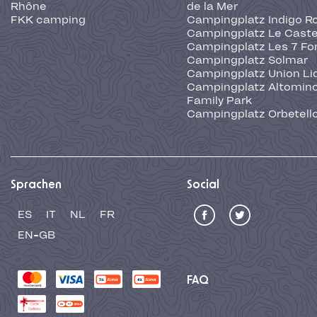
Rhône
de la Mer
FKK camping
Campingplatz Indigo R
Campingplatz Le Caste
Campingplatz Les 7 Fo
Campingplatz Solmar
Campingplatz Union Li
Campingplatz Altominc
Family Park
Campingplatz Orbetell
Sprachen
Social
ES
IT
NL
FR
EN-GB
FAQ