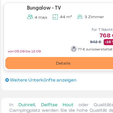
Bungalow - TV
44 m²
3 Zimmer
4 max
für 7 Näch
768 
942 €
-16
77 €
zurückerstatte
von 05.09 bis 12.09
Details
Weitere Unterkünfte anzeigen
In
Duinrell
,
Delftse Hout
oder Qualität
Campingplatz werden Sie die hohe Qualität d