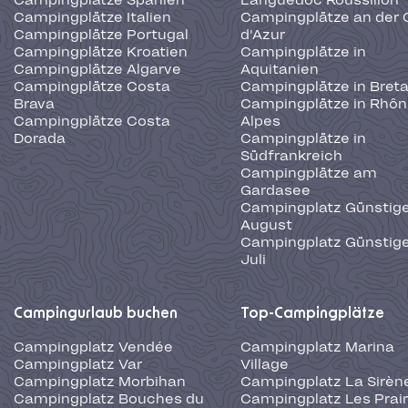
Campingplätze Spanien
Languedoc Roussillon
Campingplätze Italien
Campingplätze an der 
Campingplätze Portugal
d'Azur
Campingplätze Kroatien
Campingplätze in
Campingplätze Algarve
Aquitanien
Campingplätze Costa
Campingplätze in Bret
Brava
Campingplätze in Rhôn
Campingplätze Costa
Alpes
Dorada
Campingplätze in
Südfrankreich
Campingplätze am
Gardasee
Campingplatz Günstige
August
Campingplatz Günstige
Juli
Campingurlaub buchen
Top-Campingplätze
Campingplatz Vendée
Campingplatz Marina
Campingplatz Var
Village
Campingplatz Morbihan
Campingplatz La Sirèn
Campingplatz Bouches du
Campingplatz Les Prair