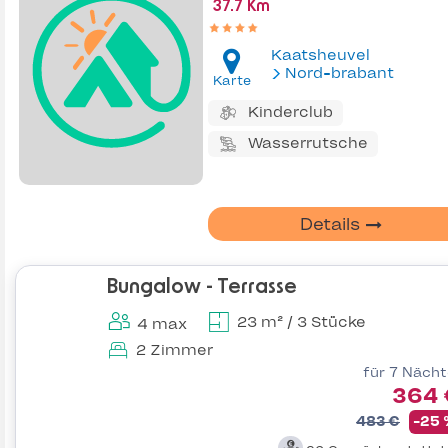
37.7 Km
Kaatsheuvel
Nord-brabant
Karte
Kinderclub
Wasserrutsche
Details
Bungalow - Terrasse
23 m² / 3 Stücke
4 max
2 Zimmer
für 7 Näch
364 
483 €
-25