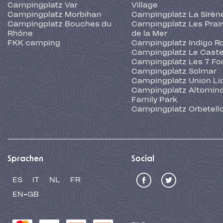
Campingplatz Var
Village
Campingplatz Morbihan
Campingplatz La Sirèn
Campingplatz Bouches du
Campingplatz Les Prair
Rhône
de la Mer
FKK camping
Campingplatz Indigo R
Campingplatz Le Caste
Campingplatz Les 7 Fo
Campingplatz Solmar
Campingplatz Union Li
Campingplatz Altominc
Family Park
Campingplatz Orbetell
Sprachen
Social
ES
IT
NL
FR
EN-GB