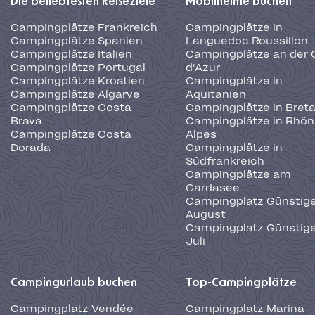
Die beliebtesten Reiseziele
Mobilheime buchen
Campingplätze Frankreich
Campingplätze in
Campingplätze Spanien
Languedoc Roussillon
Campingplätze Italien
Campingplätze an der 
Campingplätze Portugal
d'Azur
Campingplätze Kroatien
Campingplätze in
Campingplätze Algarve
Aquitanien
Campingplätze Costa
Campingplätze in Bret
Brava
Campingplätze in Rhôn
Campingplätze Costa
Alpes
Dorada
Campingplätze in
Südfrankreich
Campingplätze am
Gardasee
Campingplatz Günstige
August
Campingplatz Günstige
Juli
Campingurlaub buchen
Top-Campingplätze
Campingplatz Vendée
Campingplatz Marina