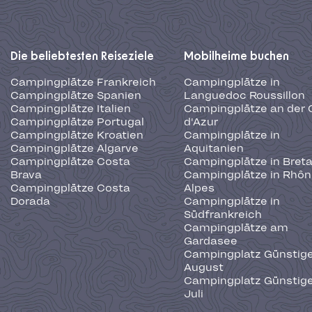
Die beliebtesten Reiseziele
Mobilheime buchen
Campingplätze Frankreich
Campingplätze in
Campingplätze Spanien
Languedoc Roussillon
Campingplätze Italien
Campingplätze an der 
Campingplätze Portugal
d'Azur
Campingplätze Kroatien
Campingplätze in
Campingplätze Algarve
Aquitanien
Campingplätze Costa
Campingplätze in Bret
Brava
Campingplätze in Rhôn
Campingplätze Costa
Alpes
Dorada
Campingplätze in
Südfrankreich
Campingplätze am
Gardasee
Campingplatz Günstige
August
Campingplatz Günstige
Juli