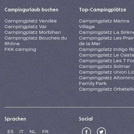
Campingurlaub buchen
Top-Campingplätze
Campingplatz Vendée
Campingplatz Marina
Campingplatz Var
Village
Campingplatz Morbihan
Campingplatz La Sirèn
Campingplatz Bouches du
Campingplatz Les Prair
Rhône
de la Mer
FKK camping
Campingplatz Indigo R
Campingplatz Le Caste
Campingplatz Les 7 Fo
Campingplatz Solmar
Campingplatz Union Li
Campingplatz Altominc
Family Park
Campingplatz Orbetell
Sprachen
Social
ES
IT
NL
FR