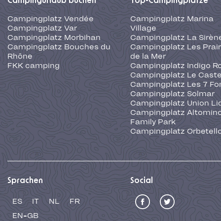
Campingurlaub buchen
Top-Campingplätze
Campingplatz Vendée
Campingplatz Marina
Campingplatz Var
Village
Campingplatz Morbihan
Campingplatz La Sirèn
Campingplatz Bouches du
Campingplatz Les Prair
Rhône
de la Mer
FKK camping
Campingplatz Indigo R
Campingplatz Le Caste
Campingplatz Les 7 Fo
Campingplatz Solmar
Campingplatz Union Li
Campingplatz Altominc
Family Park
Campingplatz Orbetell
Sprachen
Social
ES
IT
NL
FR
EN-GB