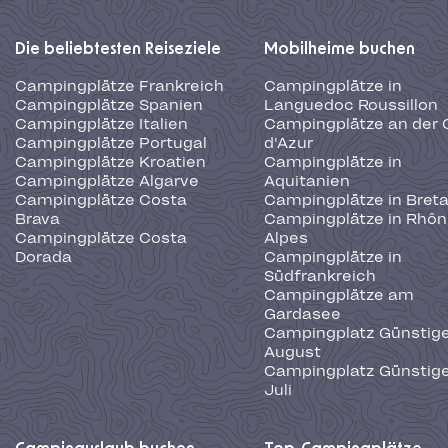
Die beliebtesten Reiseziele
Mobilheime buchen
Campingplätze Frankreich
Campingplätze in
Campingplätze Spanien
Languedoc Roussillon
Campingplätze Italien
Campingplätze an der 
Campingplätze Portugal
d'Azur
Campingplätze Kroatien
Campingplätze in
Campingplätze Algarve
Aquitanien
Campingplätze Costa
Campingplätze in Bret
Brava
Campingplätze in Rhôn
Campingplätze Costa
Alpes
Dorada
Campingplätze in
Südfrankreich
Campingplätze am
Gardasee
Campingplatz Günstige
August
Campingplatz Günstige
Juli