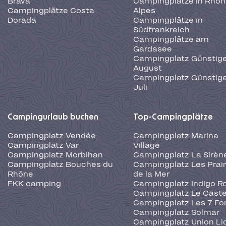
Brava
Campingplätze in Rhôn
Campingplätze Costa
Alpes
Dorada
Campingplätze in
Südfrankreich
Campingplätze am
Gardasee
Campingplatz Günstige
August
Campingplatz Günstige
Juli
Campingurlaub buchen
Top-Campingplätze
Campingplatz Vendée
Campingplatz Marina
Campingplatz Var
Village
Campingplatz Morbihan
Campingplatz La Sirèn
Campingplatz Bouches du
Campingplatz Les Prair
Rhône
de la Mer
FKK camping
Campingplatz Indigo R
Campingplatz Le Caste
Campingplatz Les 7 Fo
Campingplatz Solmar
Campingplatz Union Li