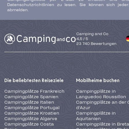
Datenschutzrichtlinien zu lesen. Sie können sich jeder
abmelden.
Camping and Co
4,5
/
5
23 740
Bewertungen
Die beliebtesten Reiseziele
Mobilheime buchen
Campingplätze Frankreich
Campingplätze in
Campingplätze Spanien
Languedoc Roussillon
Campingplätze Italien
Campingplätze an der 
Campingplätze Portugal
d'Azur
Campingplätze Kroatien
Campingplätze in
Campingplätze Algarve
Aquitanien
Campingplätze Costa
Campingplätze in Bret