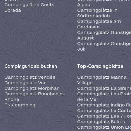
Campingplätze Costa
Alpes
Dorada
Campingplätze in
Südfrankreich
Campingplätze am
Gardasee
Campingplatz Günstige
August
Campingplatz Günstige
Juli
Campingurlaub buchen
Top-Campingplätze
Campingplatz Vendée
Campingplatz Marina
Campingplatz Var
Village
Campingplatz Morbihan
Campingplatz La Sirèn
Campingplatz Bouches du
Campingplatz Les Prair
Rhône
de la Mer
FKK camping
Campingplatz Indigo R
Campingplatz Le Caste
Campingplatz Les 7 Fo
Campingplatz Solmar
Campingplatz Union Li