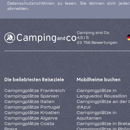
Datenschutzrichtlinien zu lesen. Sie können sich jeder
abmelden.
Camping and Co
4,5
/
5
23 756
Bewertungen
Die beliebtesten Reiseziele
Mobilheime buchen
Campingplätze Frankreich
Campingplätze in
Campingplätze Spanien
Languedoc Roussillon
Campingplätze Italien
Campingplätze an der 
Campingplätze Portugal
d'Azur
Campingplätze Kroatien
Campingplätze in
Campingplätze Algarve
Aquitanien
Campingplätze Costa
Campingplätze in Bret
Brava
Campingplätze in Rhôn