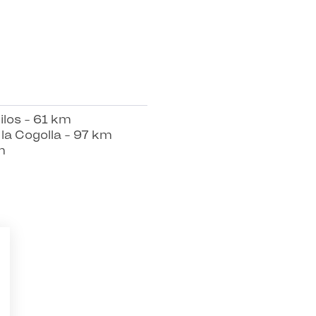
los - 61 km
 la Cogolla - 97 km
m