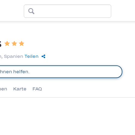
s
on, Spanien
Teilen
nen
Karte
FAQ