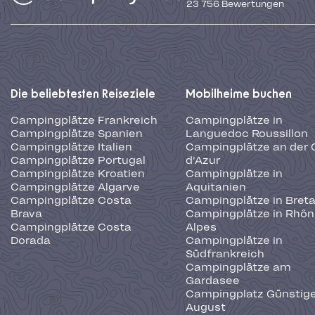
23 756
Bewertungen
Die beliebtesten Reiseziele
Mobilheime buchen
Campingplätze Frankreich
Campingplätze in
Campingplätze Spanien
Languedoc Roussillon
Campingplätze Italien
Campingplätze an der 
Campingplätze Portugal
d'Azur
Campingplätze Kroatien
Campingplätze in
Campingplätze Algarve
Aquitanien
Campingplätze Costa
Campingplätze in Bret
Brava
Campingplätze in Rhôn
Campingplätze Costa
Alpes
Dorada
Campingplätze in
Südfrankreich
Campingplätze am
Gardasee
Campingplatz Günstige
August