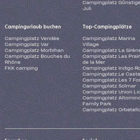
Campingplatz Günstige
Juli
Campingurlaub buchen
Top-Campingplätze
Campingplatz Vendée
Campingplatz Marina
Campingplatz Var
Village
Campingplatz Morbihan
Campingplatz La Sirèn
Campingplatz Bouches du
Campingplatz Les Prair
Rhône
de la Mer
FKK camping
Campingplatz Indigo R
Campingplatz Le Caste
Campingplatz Les 7 Fo
Campingplatz Solmar
Campingplatz Union Li
Campingplatz Altominc
Family Park
Campingplatz Orbetell