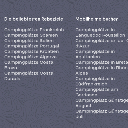
Die beliebtesten Reiseziele
Mobilheime buchen
Campingplätze Frankreich
Campingplätze in
Campingplätze Spanien
Languedoc Roussillon
Campingplätze Italien
Campingplätze an der 
Campingplätze Portugal
d'Azur
Campingplätze Kroatien
Campingplätze in
Campingplätze Algarve
Aquitanien
Campingplätze Costa
Campingplätze in Bret
Brava
Campingplätze in Rhôn
Campingplätze Costa
Alpes
Dorada
Campingplätze in
Südfrankreich
Campingplätze am
Gardasee
Campingplatz Günstige
August
Campingplatz Günstige
Juli