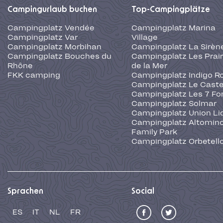
Campingurlaub buchen
Top-Campingplätze
Campingplatz Vendée
Campingplatz Marina
Campingplatz Var
Village
Campingplatz Morbihan
Campingplatz La Sirèn
Campingplatz Bouches du
Campingplatz Les Prair
Rhône
de la Mer
FKK camping
Campingplatz Indigo R
Campingplatz Le Caste
Campingplatz Les 7 Fo
Campingplatz Solmar
Campingplatz Union Li
Campingplatz Altominc
Family Park
Campingplatz Orbetell
Sprachen
Social
ES
IT
NL
FR