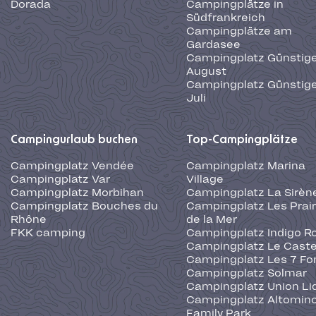
Dorada
Campingplätze in
Südfrankreich
Campingplätze am
Gardasee
Campingplatz Günstige
August
Campingplatz Günstige
Juli
Campingurlaub buchen
Top-Campingplätze
Campingplatz Vendée
Campingplatz Marina
Campingplatz Var
Village
Campingplatz Morbihan
Campingplatz La Sirèn
Campingplatz Bouches du
Campingplatz Les Prair
Rhône
de la Mer
FKK camping
Campingplatz Indigo R
Campingplatz Le Caste
Campingplatz Les 7 Fo
Campingplatz Solmar
Campingplatz Union Li
Campingplatz Altominc
Family Park