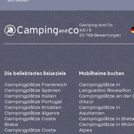
abmelden.
Camping and Co
4,5
/
5
23 769
Bewertungen
Die beliebtesten Reiseziele
Mobilheime buchen
Campingplätze Frankreich
Campingplätze in
Campingplätze Spanien
Languedoc Roussillon
Campingplätze Italien
Campingplätze an der 
Campingplätze Portugal
d'Azur
Campingplätze Kroatien
Campingplätze in
Campingplätze Algarve
Aquitanien
Campingplätze Costa
Campingplätze in Bret
Brava
Campingplätze in Rhôn
Campingplätze Costa
Alpes