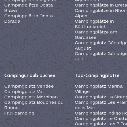
Campingplätze Costa
Campingplätze in Bret
Brava
Campingplätze in Rhôn
Campingplätze Costa
Alpes
Dorada
Campingplätze in
Südfrankreich
Campingplätze am
Gardasee
Campingplatz Günstige
August
Campingplatz Günstige
Juli
Campingurlaub buchen
Top-Campingplätze
Campingplatz Vendée
Campingplatz Marina
Campingplatz Var
Village
Campingplatz Morbihan
Campingplatz La Sirèn
Campingplatz Bouches du
Campingplatz Les Prair
Rhône
de la Mer
FKK camping
Campingplatz Indigo R
Campingplatz Le Caste
Campingplatz Les 7 Fo