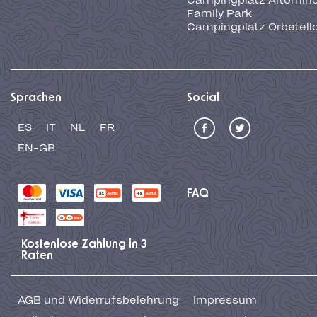
Campingplatz Altominc
Family Park
Campingplatz Orbetell
Sprachen
Social
ES
IT
NL
FR
EN-GB
FAQ
Kostenlose Zahlung in 3
Raten
AGB und Widerrufsbelehrung
Impressum