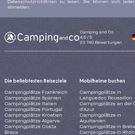
Datenschutzrichtlinien zu lesen. Sie können sich jeder
abmelden.
Camping and Co
4,5
/
5
23 740
Bewertungen
Die beliebtesten Reiseziele
Mobilheime buchen
Campingplätze Frankreich
Campingplätze in
Campingplätze Spanien
Languedoc Roussillon
Campingplätze Italien
Campingplätze an der 
Campingplätze Portugal
d'Azur
Campingplätze Kroatien
Campingplätze in
Campingplätze Algarve
Aquitanien
Campingplätze Costa
Campingplätze in Bret
Brava
Campingplätze in Rhôn