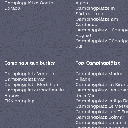
Campingplätze Costa
Alpes
Dorada
Campingplätze in
Südfrankreich
Campingplätze am
Gardasee
Campingplatz Günstige
August
Campingplatz Günstige
Juli
Campingurlaub buchen
Top-Campingplätze
Campingplatz Vendée
Campingplatz Marina
Campingplatz Var
Village
Campingplatz Morbihan
Campingplatz La Sirèn
Campingplatz Bouches du
Campingplatz Les Prair
Rhône
de la Mer
FKK camping
Campingplatz Indigo R
Campingplatz Le Caste
Campingplatz Les 7 Fo
Campingplatz Solmar
Campingplatz Union Li