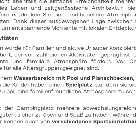
ht ebenfalls die einfache Erreichbarkeit mehre
lles Leben und zeitgenössische Architektur, b
ern entdecken Sie eine traditionellere Atmosphär
zen. Dank dieser ausgewogenen Lage zwischen N
, um entspannende Momente mit lokalen Entdecku
vitäten
urde für Familien und aktive Urlauber konzipiert
itiert, der von zahlreichen Aktivitäten geprägt ist
nte und familiäre Atmosphäre fördern. Vor Ort 
e für alle Altersgruppen geeignet sind.
einem
Wasserbereich mit Pool und Planschbecken
,
h die Kinder haben einen
Spielplatz
, auf dem sie s
zu bei, eine familienfreundliche Atmosphäre zu sch
llt der Campingplatz mehrere abwechslungsreich
gsten, sicher zu üben und Spaß zu haben, währen
ber können auch von
verschiedenen Sporteinrichtu