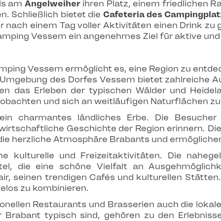
ls am
Angelweiher
ihren Platz, einem friedlichen R
 Schließlich bietet die
Cafeteria des Campingpla
r nach einem Tag voller Aktivitäten einen Drink zu 
amping Vessem ein angenehmes Ziel für aktive und 
mping Vessem ermöglicht es, eine Region zu entdeck
Die Umgebung des Dorfes Vessem bietet zahlreiche 
 das Erleben der typischen Wälder und Heidelan
beobachten und sich an weitläufigen Naturflächen zu
in charmantes ländliches Erbe. Die Besucher e
wirtschaftliche Geschichte der Region erinnern. Di
die herzliche Atmosphäre Brabants und ermöglichen 
he kulturelle und Freizeitaktivitäten. Die nahe
tel, die eine schöne Vielfalt an Ausgehmöglich
r, seinen trendigen Cafés und kulturellen Stätten
elos zu kombinieren.
onellen Restaurants und Brasserien auch die lokal
r Brabant typisch sind, gehören zu den Erlebnisse