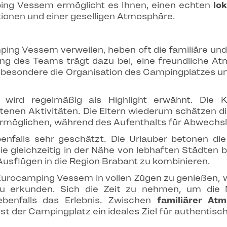
ing Vessem ermöglicht es Ihnen, einen echten
lo
tionen und einer geselligen Atmosphäre.
ping Vessem verweilen, heben oft die familiäre und
ang des Teams trägt dazu bei, eine freundliche Atm
besondere die Organisation des Campingplatzes und d
en wird regelmäßig als Highlight erwähnt. Die 
tenen Aktivitäten. Die Eltern wiederum schätzen d
ermöglichen, während des Aufenthalts für Abwechsl
nfalls sehr geschätzt. Die Urlauber betonen die 
e gleichzeitig in der Nähe von lebhaften Städten b
Ausflügen in die Region Brabant zu kombinieren.
urocamping Vessem in vollen Zügen zu genießen, 
 erkunden. Sich die Zeit zu nehmen, um die N
 ebenfalls das Erlebnis. Zwischen
familiärer At
ist der Campingplatz ein ideales Ziel für authentisc