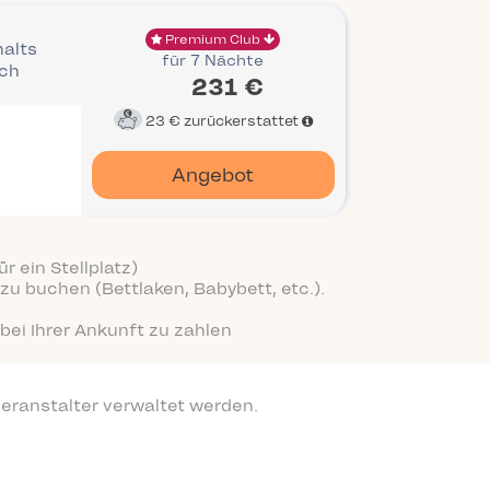
Premium Club
halts
für 7 Nächte
ich
231 €
23 €
zurückerstattet
Angebot
r ein Stellplatz)
zu buchen (Bettlaken, Babybett, etc.).
bei Ihrer Ankunft zu zahlen
eranstalter verwaltet werden.