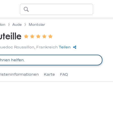
lon
Aude
Montclar
teille
guedoc Roussillon, Frankreich
Teilen
risteninformationen
Karte
FAQ