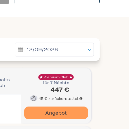
Premium Club
halts
für 7 Nächte
ich
447 €
45 €
zurückerstattet
Angebot