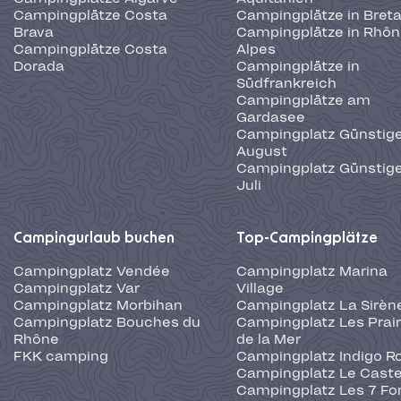
Campingplätze Costa
Campingplätze in Bret
Brava
Campingplätze in Rhôn
Campingplätze Costa
Alpes
Dorada
Campingplätze in
Südfrankreich
Campingplätze am
Gardasee
Campingplatz Günstige
August
Campingplatz Günstige
Juli
Campingurlaub buchen
Top-Campingplätze
Campingplatz Vendée
Campingplatz Marina
Campingplatz Var
Village
Campingplatz Morbihan
Campingplatz La Sirèn
Campingplatz Bouches du
Campingplatz Les Prair
Rhône
de la Mer
FKK camping
Campingplatz Indigo R
Campingplatz Le Caste
Campingplatz Les 7 Fo