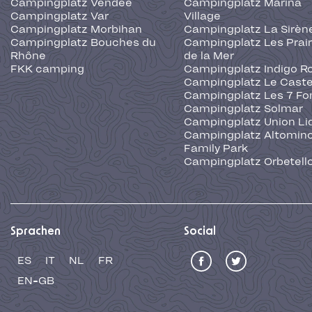
Campingplatz Vendée
Campingplatz Marina
Campingplatz Var
Village
Campingplatz Morbihan
Campingplatz La Sirèn
Campingplatz Bouches du
Campingplatz Les Prair
Rhône
de la Mer
FKK camping
Campingplatz Indigo R
Campingplatz Le Caste
Campingplatz Les 7 Fo
Campingplatz Solmar
Campingplatz Union Li
Campingplatz Altominc
Family Park
Campingplatz Orbetell
Sprachen
Social
ES
IT
NL
FR
EN-GB