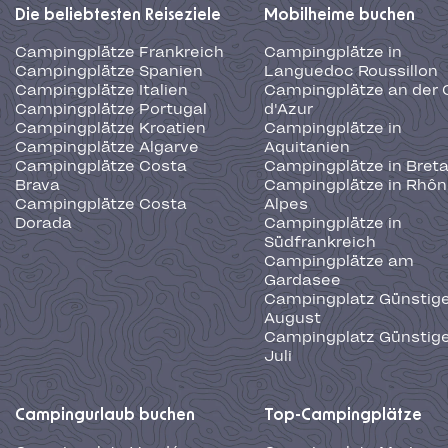
Die beliebtesten Reiseziele
Mobilheime buchen
Campingplätze Frankreich
Campingplätze in
Campingplätze Spanien
Languedoc Roussillon
Campingplätze Italien
Campingplätze an der 
Campingplätze Portugal
d'Azur
Campingplätze Kroatien
Campingplätze in
Campingplätze Algarve
Aquitanien
Campingplätze Costa
Campingplätze in Bret
Brava
Campingplätze in Rhôn
Campingplätze Costa
Alpes
Dorada
Campingplätze in
Südfrankreich
Campingplätze am
Gardasee
Campingplatz Günstige
August
Campingplatz Günstige
Juli
Campingurlaub buchen
Top-Campingplätze