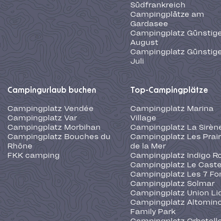
Südfrankreich
Campingplätze am
Gardasee
Campingplatz Günstige
August
Campingplatz Günstige
Juli
Campingurlaub buchen
Top-Campingplätze
Campingplatz Vendée
Campingplatz Marina
Campingplatz Var
Village
Campingplatz Morbihan
Campingplatz La Sirèn
Campingplatz Bouches du
Campingplatz Les Prair
Rhône
de la Mer
FKK camping
Campingplatz Indigo R
Campingplatz Le Caste
Campingplatz Les 7 Fo
Campingplatz Solmar
Campingplatz Union Li
Campingplatz Altominc
Family Park