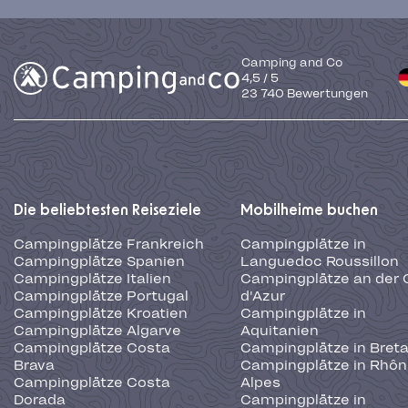
Camping and Co
4,5
/
5
23 740
Bewertungen
Die beliebtesten Reiseziele
Mobilheime buchen
Campingplätze Frankreich
Campingplätze in
Campingplätze Spanien
Languedoc Roussillon
Campingplätze Italien
Campingplätze an der 
Campingplätze Portugal
d'Azur
Campingplätze Kroatien
Campingplätze in
Campingplätze Algarve
Aquitanien
Campingplätze Costa
Campingplätze in Bret
Brava
Campingplätze in Rhôn
Campingplätze Costa
Alpes
Dorada
Campingplätze in