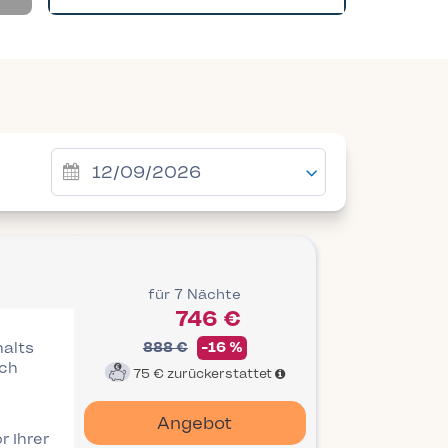
für 7 Nächte
746 €
halts
888 €
-16 %
ich
75 €
zurückerstattet
Angebot
r Ihrer