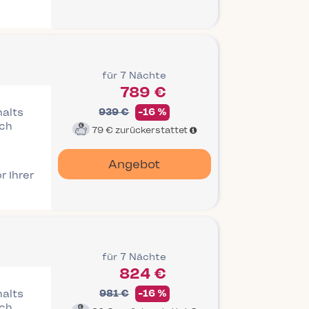
für 7 Nächte
789 €
halts
939 €
-16 %
ich
79 €
zurückerstattet
Angebot
r Ihrer
für 7 Nächte
824 €
halts
981 €
-16 %
ich