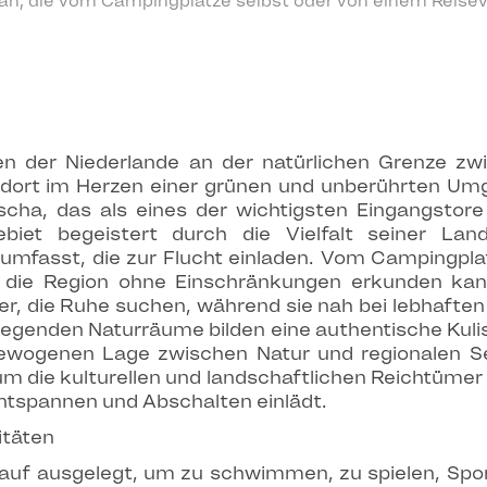
 an, die vom Campingplatze selbst oder von einem Reisev
 der Niederlande an der natürlichen Grenze zwi
andort im Herzen einer grünen und unberührten Umg
cha, das als eines der wichtigsten Eingangstor
biet begeistert durch die Vielfalt seiner Lan
umfasst, die zur Flucht einladen. Vom Campingpl
die Region ohne Einschränkungen erkunden kann
er, die Ruhe suchen, während sie nah bei lebhaften
iegenden Naturräume bilden eine authentische Kulis
sgewogenen Lage zwischen Natur und regionalen S
 die kulturellen und landschaftlichen Reichtümer 
ntspannen und Abschalten einlädt.
itäten
auf ausgelegt, um zu schwimmen, zu spielen, Sport