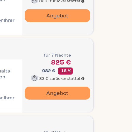
82 €
zurückerstattet
Angebot
r Ihrer
für 7 Nächte
825 €
halts
982 €
-16 %
ich
83 €
zurückerstattet
Angebot
r Ihrer