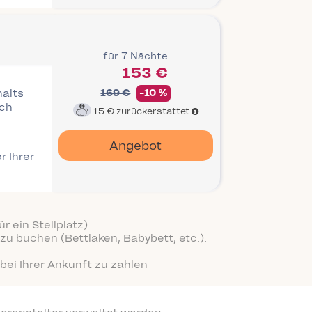
für 7 Nächte
153 €
halts
169 €
-10 %
ich
15 €
zurückerstattet
Angebot
r Ihrer
r ein Stellplatz)
zu buchen (Bettlaken, Babybett, etc.).
bei Ihrer Ankunft zu zahlen