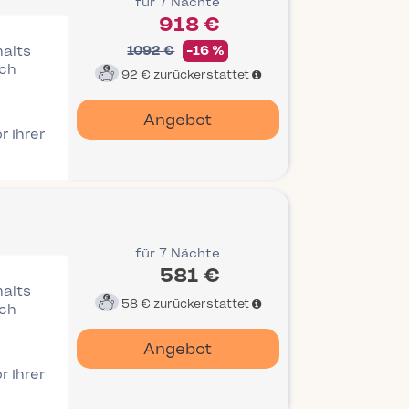
für 7 Nächte
918 €
halts
1092 €
-16 %
ich
92 €
zurückerstattet
Angebot
r Ihrer
für 7 Nächte
581 €
halts
58 €
zurückerstattet
ich
Angebot
r Ihrer