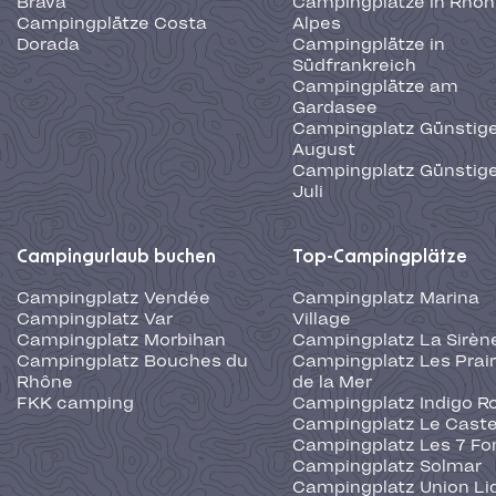
Brava
Campingplätze in Rhôn
Campingplätze Costa
Alpes
Dorada
Campingplätze in
Südfrankreich
Campingplätze am
Gardasee
Campingplatz Günstige
August
Campingplatz Günstige
Juli
Campingurlaub buchen
Top-Campingplätze
Campingplatz Vendée
Campingplatz Marina
Campingplatz Var
Village
Campingplatz Morbihan
Campingplatz La Sirèn
Campingplatz Bouches du
Campingplatz Les Prair
Rhône
de la Mer
FKK camping
Campingplatz Indigo R
Campingplatz Le Caste
Campingplatz Les 7 Fo
Campingplatz Solmar
Campingplatz Union Li