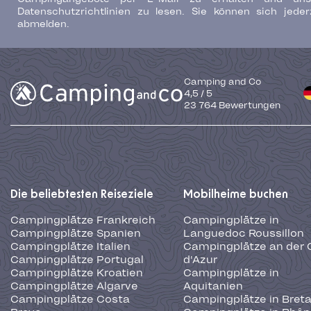
Datenschutzrichtlinien zu lesen. Sie können sich jeder
abmelden.
Camping and Co
4,5
/
5
23 764
Bewertungen
Die beliebtesten Reiseziele
Mobilheime buchen
Campingplätze Frankreich
Campingplätze in
Campingplätze Spanien
Languedoc Roussillon
Campingplätze Italien
Campingplätze an der 
Campingplätze Portugal
d'Azur
Campingplätze Kroatien
Campingplätze in
Campingplätze Algarve
Aquitanien
Campingplätze Costa
Campingplätze in Bret