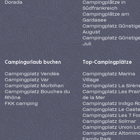
Dorada
Campingplätze in
Südfrankreich
Campingplätze am
Gardasee
Campingplatz Günstige
August
Campingplatz Günstige
Juli
Campingurlaub buchen
Top-Campingplätze
Campingplatz Vendée
Campingplatz Marina
Campingplatz Var
Village
Campingplatz Morbihan
Campingplatz La Sirèn
Campingplatz Bouches du
Campingplatz Les Prair
Rhône
de la Mer
FKK camping
Campingplatz Indigo R
Campingplatz Le Caste
Campingplatz Les 7 Fo
Campingplatz Solmar
Campingplatz Union Li
Campingplatz Altominc
Family Park