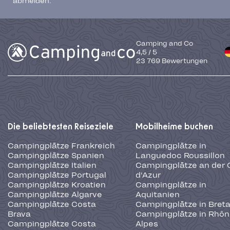
abmelden.
Camping and Co
4,5
/
5
23 769
Bewertungen
Die beliebtesten Reiseziele
Mobilheime buchen
Campingplätze Frankreich
Campingplätze in
Campingplätze Spanien
Languedoc Roussillon
Campingplätze Italien
Campingplätze an der 
Campingplätze Portugal
d'Azur
Campingplätze Kroatien
Campingplätze in
Campingplätze Algarve
Aquitanien
Campingplätze Costa
Campingplätze in Bret
Brava
Campingplätze in Rhôn
Campingplätze Costa
Alpes